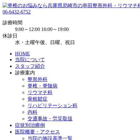
06-6432-6752
診療時間
9:00～12:00 16:00～19:00
休診日
水・土曜午後、日曜、祝日
HOME
当院について
スタッフ紹介
診療案内
整形外科
脊椎・脊髄病
リウマチ科
骨粗鬆症
リハビリテーション科
内科
交通事故・労災取扱
症状別治療例
医院概要・アクセス
当院の施設基準一覧