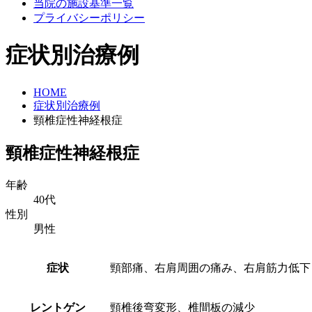
当院の施設基準一覧
プライバシーポリシー
症状別治療例
HOME
症状別治療例
頸椎症性神経根症
頸椎症性神経根症
年齢
40代
性別
男性
症状
頸部痛、右肩周囲の痛み、右肩筋力低下
レントゲン
頸椎後弯変形、椎間板の減少