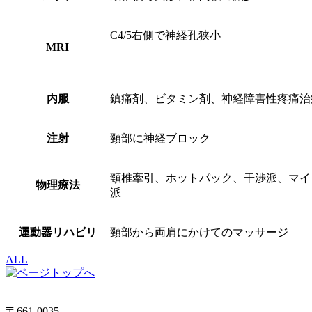
C4/5右側で神経孔狭小
MRI
内服
鎮痛剤、ビタミン剤、神経障害性疼痛治
注射
頸部に神経ブロック
頸椎牽引、ホットパック、干渉派、マイ
物理療法
派
運動器リハビリ
頸部から両肩にかけてのマッサージ
ALL
〒661-0035