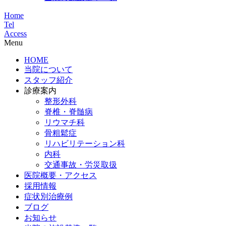
Home
Tel
Access
Menu
HOME
当院について
スタッフ紹介
診療案内
整形外科
脊椎・脊髄病
リウマチ科
骨粗鬆症
リハビリテーション科
内科
交通事故・労災取扱
医院概要・アクセス
採用情報
症状別治療例
ブログ
お知らせ