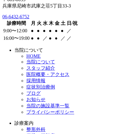
兵庫県尼崎市武庫之荘5丁目33-3
06-6432-6752
診療時間
月
火
水
木
金
土
日/祝
9:00〜12:00
●
●
●
●
●
●
／
16:00〜19:00
●
●
／
●
●
／
／
当院について
HOME
当院について
スタッフ紹介
医院概要・アクセス
採用情報
症状別治療例
ブログ
お知らせ
当院の施設基準一覧
プライバシーポリシー
診療案内
整形外科