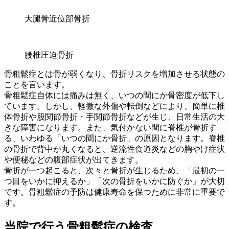
大腿骨近位部骨折
腰椎圧迫骨折
骨粗鬆症とは骨が弱くなり、骨折リスクを増加させる状態の
ことを言います。
骨粗鬆症自体には痛みは無く、いつの間にか骨密度が低下し
ています。しかし、軽微な外傷や転倒などにより、簡単に椎
体骨折や股関節骨折・手関節骨折などが生じ、日常生活の大
きな障害になります。また、気付かない間に脊椎が骨折す
る、いわゆる「いつの間にか骨折」の原因となります。脊椎
の骨折で背中が丸くなると、逆流性食道炎などの胸やけ症状
や便秘などの腹部症状が出てきます。
骨折が一つ起こると、次々と骨折が生じるため、「最初の一
つ目をいかに抑えるか」「次の骨折をいかに防ぐか」が大切
です。骨粗鬆症の予防は健康寿命を保つために非常に重要で
す。
当院で行う骨粗鬆症の検査