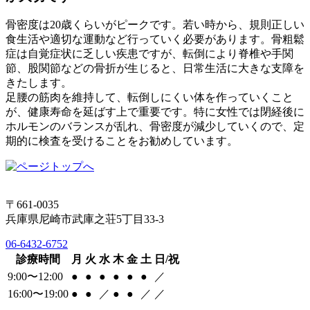
骨密度は20歳くらいがピークです。若い時から、規則正しい
食生活や適切な運動など行っていく必要があります。骨粗鬆
症は自覚症状に乏しい疾患ですが、転倒により脊椎や手関
節、股関節などの骨折が生じると、日常生活に大きな支障を
きたします。
足腰の筋肉を維持して、転倒しにくい体を作っていくこと
が、健康寿命を延ばす上で重要です。特に女性では閉経後に
ホルモンのバランスが乱れ、骨密度が減少していくので、定
期的に検査を受けることをお勧めしています。
〒661-0035
兵庫県尼崎市武庫之荘5丁目33-3
06-6432-6752
診療時間
月
火
水
木
金
土
日/祝
9:00〜12:00
●
●
●
●
●
●
／
16:00〜19:00
●
●
／
●
●
／
／