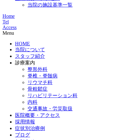
当院の施設基準一覧
Home
Tel
Access
Menu
HOME
当院について
スタッフ紹介
診療案内
整形外科
脊椎・脊髄病
リウマチ科
骨粗鬆症
リハビリテーション科
内科
交通事故・労災取扱
医院概要・アクセス
採用情報
症状別治療例
ブログ