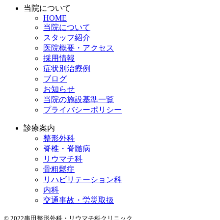
当院について
HOME
当院について
スタッフ紹介
医院概要・アクセス
採用情報
症状別治療例
ブログ
お知らせ
当院の施設基準一覧
プライバシーポリシー
診療案内
整形外科
脊椎・脊髄病
リウマチ科
骨粗鬆症
リハビリテーション科
内科
交通事故・労災取扱
© 2022串田整形外科・リウマチ科クリニック.