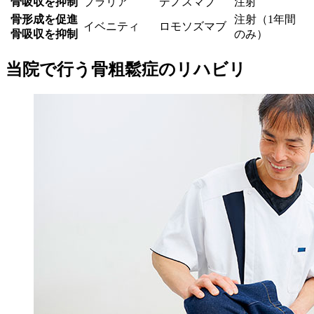
骨吸収を抑制
プラリア
デノスマブ
注射
骨形成を促進
注射（1年間
イベニティ
ロモソズマブ
骨吸収を抑制
のみ）
当院で行う骨粗鬆症のリハビリ