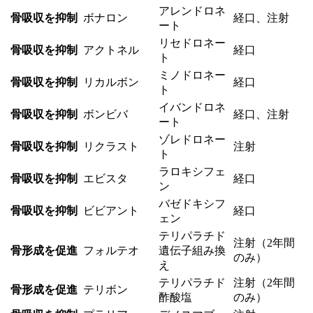
アレンドロネ
骨吸収を抑制
ボナロン
経口、注射
ート
リセドロネー
骨吸収を抑制
アクトネル
経口
ト
ミノドロネー
骨吸収を抑制
リカルボン
経口
ト
イバンドロネ
骨吸収を抑制
ボンビバ
経口、注射
ート
ゾレドロネー
骨吸収を抑制
リクラスト
注射
ト
ラロキシフェ
骨吸収を抑制
エビスタ
経口
ン
バゼドキシフ
骨吸収を抑制
ビビアント
経口
ェン
テリパラチド
注射（2年間
骨形成を促進
フォルテオ
遺伝子組み換
のみ）
え
テリパラチド
注射（2年間
骨形成を促進
テリボン
酢酸塩
のみ）