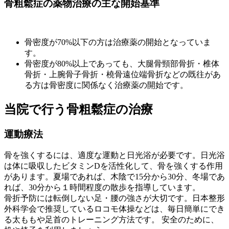
骨粗鬆症の薬物治療の主な開始基準
骨密度が70%以下の方は治療薬の開始となっていま
す。
骨密度が80%以上であっても、大腿骨頸部骨折・椎体
骨折・上腕骨子骨折・橈骨遠位端骨折などの既往があ
る方は骨密度に関係なく治療薬の開始です。
当院で行う骨粗鬆症の治療
運動療法
骨を強くするには、適度な運動と日光浴が必要です。日光浴
は体に吸収したビタミンDを活性化して、骨を強くする作用
があります。夏場であれば、木陰で15分から30分、冬場であ
れば、30分から１時間程度の散歩を指導しています。
骨折予防には転倒しない足・腰の強さが大切です。日本整形
外科学会で推奨しているロコモ体操などは、毎日簡単にでき
る太ももや足首のトレーニング方法です。 安全のために、