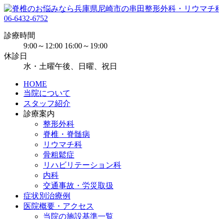
06-6432-6752
診療時間
9:00～12:00 16:00～19:00
休診日
水・土曜午後、日曜、祝日
HOME
当院について
スタッフ紹介
診療案内
整形外科
脊椎・脊髄病
リウマチ科
骨粗鬆症
リハビリテーション科
内科
交通事故・労災取扱
症状別治療例
医院概要・アクセス
当院の施設基準一覧