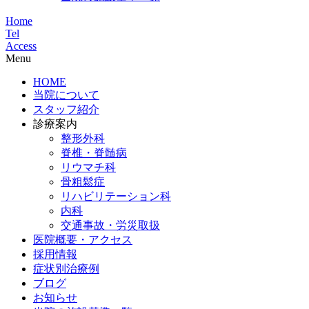
Home
Tel
Access
Menu
HOME
当院について
スタッフ紹介
診療案内
整形外科
脊椎・脊髄病
リウマチ科
骨粗鬆症
リハビリテーション科
内科
交通事故・労災取扱
医院概要・アクセス
採用情報
症状別治療例
ブログ
お知らせ