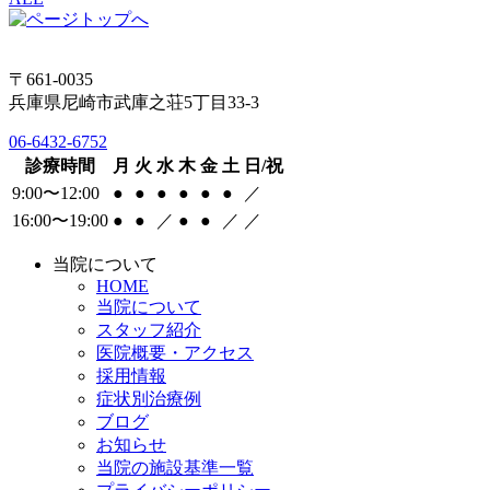
〒661-0035
兵庫県尼崎市武庫之荘5丁目33-3
06-6432-6752
診療時間
月
火
水
木
金
土
日/祝
9:00〜12:00
●
●
●
●
●
●
／
16:00〜19:00
●
●
／
●
●
／
／
当院について
HOME
当院について
スタッフ紹介
医院概要・アクセス
採用情報
症状別治療例
ブログ
お知らせ
当院の施設基準一覧